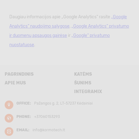
Daugiau informacijos apie „Google Analytics“ rasite
„Google
Analytics“ naudojimo sąlygose
,
„Google Analytics“ privatumo
ir duomenų apsaugos gairėse
ir
„Google“ privatumo
nuostatuose
.
PAGRINDINIS
KATĖMS
APIE MUS
ŠUNIMS
INTEGRAMIX
OFFICE:
Pažangos g. 2, LT-57237 Kėdainiai
PHONE:
+37060153293
EMAIL:
info@kormotech.lt