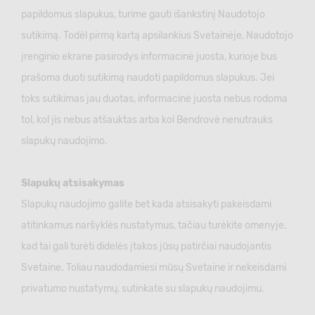
papildomus slapukus, turime gauti išankstinį Naudotojo
sutikimą. Todėl pirmą kartą apsilankius Svetainėje, Naudotojo
įrenginio ekrane pasirodys informacinė juosta, kurioje bus
prašoma duoti sutikimą naudoti papildomus slapukus. Jei
toks sutikimas jau duotas, informacinė juosta nebus rodoma
tol, kol jis nebus atšauktas arba kol Bendrovė nenutrauks
slapukų naudojimo.
Slapukų atsisakymas
Slapukų naudojimo galite bet kada atsisakyti pakeisdami
atitinkamus naršyklės nustatymus, tačiau turėkite omenyje,
kad tai gali turėti didelės įtakos jūsų patirčiai naudojantis
Svetaine. Toliau naudodamiesi mūsų Svetaine ir nekeisdami
privatumo nustatymų, sutinkate su slapukų naudojimu.