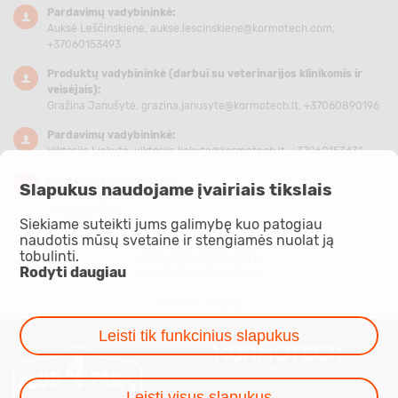
Pardavimų vadybininkė:
Auksė Leščinskienė,
aukse.lescinskiene@kormotech.com
,
+37060153493
Produktų vadybininkė (darbui su veterinarijos klinikomis ir
veisėjais):
Gražina Janušytė,
grazina.janusyte@kormotech.lt
, +37060890196
Pardavimų vadybininkė:
Viktorija Liekytė,
viktorija.liekyte@kormotech.lt
, +37060153431
Pardavimų vadybininkė:
Slapukus naudojame įvairiais tikslais
Jelena Hoppenienė,
jelena.hoppeniene@kormotech.lt
,
+37060890214
Siekiame suteikti jums galimybę kuo patogiau
naudotis mūsų svetaine ir stengiamės nuolat ją
SLAPUKŲ NUOSTATAI
tobulinti.
PRIVATUMO NUOSTATAI
Rodyti daugiau
NAUDOJIMO SĄLYGOS
Product catalog
Leisti tik funkcinius slapukus
Leisti visus slapukus