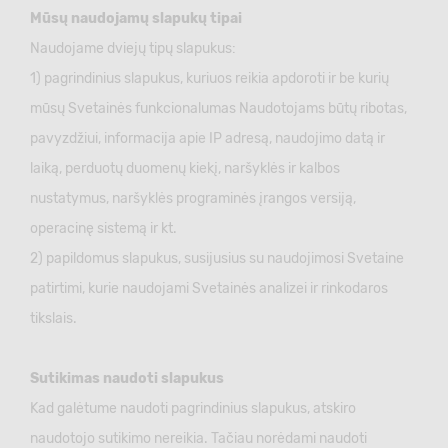
Mūsų naudojamų slapukų tipai
Naudojame dviejų tipų slapukus:
1) pagrindinius slapukus, kuriuos reikia apdoroti ir be kurių
mūsų Svetainės funkcionalumas Naudotojams būtų ribotas,
pavyzdžiui, informacija apie IP adresą, naudojimo datą ir
laiką, perduotų duomenų kiekį, naršyklės ir kalbos
nustatymus, naršyklės programinės įrangos versiją,
operacinę sistemą ir kt.
2) papildomus slapukus, susijusius su naudojimosi Svetaine
patirtimi, kurie naudojami Svetainės analizei ir rinkodaros
tikslais.
Sutikimas naudoti slapukus
Kad galėtume naudoti pagrindinius slapukus, atskiro
naudotojo sutikimo nereikia. Tačiau norėdami naudoti