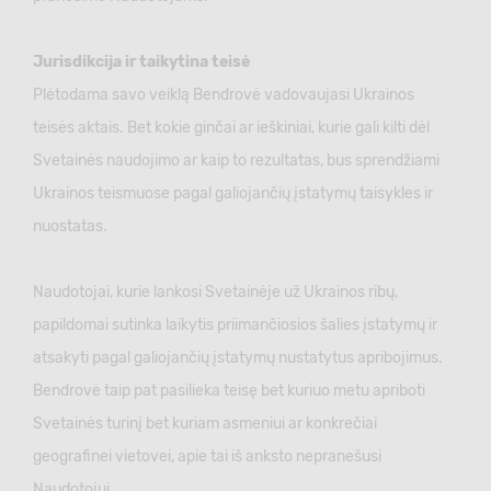
Jurisdikcija ir taikytina teisė
Plėtodama savo veiklą Bendrovė vadovaujasi Ukrainos
teisės aktais. Bet kokie ginčai ar ieškiniai, kurie gali kilti dėl
Svetainės naudojimo ar kaip to rezultatas, bus sprendžiami
Ukrainos teismuose pagal galiojančių įstatymų taisykles ir
nuostatas.
Naudotojai, kurie lankosi Svetainėje už Ukrainos ribų,
papildomai sutinka laikytis priimančiosios šalies įstatymų ir
atsakyti pagal galiojančių įstatymų nustatytus apribojimus.
Bendrovė taip pat pasilieka teisę bet kuriuo metu apriboti
Svetainės turinį bet kuriam asmeniui ar konkrečiai
geografinei vietovei, apie tai iš anksto nepranešusi
Naudotojui.