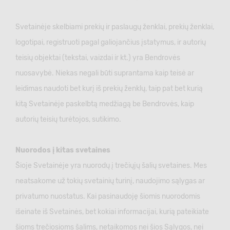
Svetainėje skelbiami prekių ir paslaugų ženklai, prekių ženklai,
logotipai, registruoti pagal galiojančius įstatymus, ir autorių
teisių objektai (tekstai, vaizdai ir kt.) yra Bendrovės
nuosavybė. Niekas negali būti suprantama kaip teisė ar
leidimas naudoti bet kurį iš prekių ženklų, taip pat bet kurią
kitą Svetainėje paskelbtą medžiagą be Bendrovės, kaip
autorių teisių turėtojos, sutikimo.
Nuorodos į kitas svetaines
Šioje Svetainėje yra nuorodų į trečiųjų šalių svetaines. Mes
neatsakome už tokių svetainių turinį, naudojimo sąlygas ar
privatumo nuostatus. Kai pasinaudoję šiomis nuorodomis
išeinate iš Svetainės, bet kokiai informacijai, kurią pateikiate
šioms trečiosioms šalims, netaikomos nei šios Sąlygos, nei