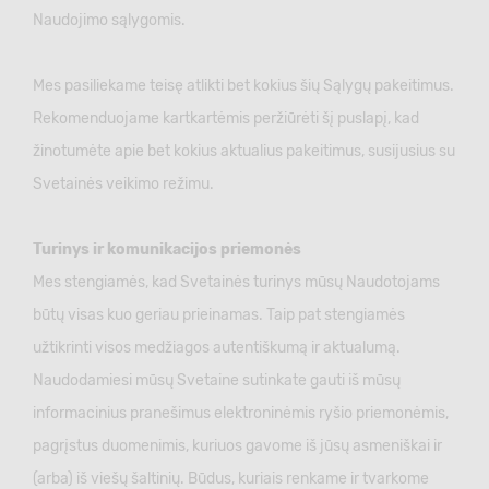
Naudojimo sąlygomis.
Mes pasiliekame teisę atlikti bet kokius šių Sąlygų pakeitimus.
Rekomenduojame kartkartėmis peržiūrėti šį puslapį, kad
žinotumėte apie bet kokius aktualius pakeitimus, susijusius su
Svetainės veikimo režimu.
Turinys ir komunikacijos priemonės
Mes stengiamės, kad Svetainės turinys mūsų Naudotojams
būtų visas kuo geriau prieinamas. Taip pat stengiamės
užtikrinti visos medžiagos autentiškumą ir aktualumą.
Naudodamiesi mūsų Svetaine sutinkate gauti iš mūsų
informacinius pranešimus elektroninėmis ryšio priemonėmis,
pagrįstus duomenimis, kuriuos gavome iš jūsų asmeniškai ir
(arba) iš viešų šaltinių. Būdus, kuriais renkame ir tvarkome