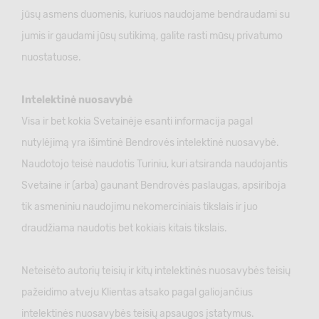
jūsų asmens duomenis, kuriuos naudojame bendraudami su
jumis ir gaudami jūsų sutikimą, galite rasti mūsų privatumo
nuostatuose.
Intelektinė nuosavybė
Visa ir bet kokia Svetainėje esanti informacija pagal
nutylėjimą yra išimtinė Bendrovės intelektinė nuosavybė.
Naudotojo teisė naudotis Turiniu, kuri atsiranda naudojantis
Svetaine ir (arba) gaunant Bendrovės paslaugas, apsiriboja
tik asmeniniu naudojimu nekomerciniais tikslais ir juo
draudžiama naudotis bet kokiais kitais tikslais.
Neteisėto autorių teisių ir kitų intelektinės nuosavybės teisių
pažeidimo atveju Klientas atsako pagal galiojančius
intelektinės nuosavybės teisių apsaugos įstatymus.