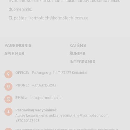
Svetaine, susisiekite su mumis toliau nurodytais kontaktiniais
duomenimis:
El. paštas:
kormotech@kormotech.com.ua
PAGRINDINIS
KATĖMS
APIE MUS
ŠUNIMS
INTEGRAMIX
OFFICE:
Pažangos g. 2, LT-57237 Kėdainiai
PHONE:
+37060153293
EMAIL:
info@kormotech.lt
Pardavimų vadybininkė:
Auksė Leščinskienė,
aukse.lescinskiene@kormotech.com
,
+37060153493