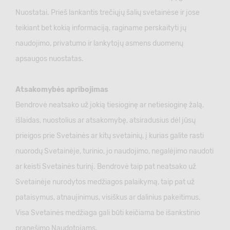
Nuostatai. Prieš lankantis trečiųjų šalių svetainėse ir jose
teikiant bet kokią informaciją, raginame perskaityti jų
naudojimo, privatumo ir lankytojų asmens duomenų
apsaugos nuostatas.
Atsakomybės apribojimas
Bendrovė neatsako už jokią tiesioginę ar netiesioginę žalą,
išlaidas, nuostolius ar atsakomybę, atsiradusius dėl jūsų
prieigos prie Svetainės ar kitų svetainių, į kurias galite rasti
nuorodų Svetainėje, turinio, jo naudojimo, negalėjimo naudoti
ar keisti Svetainės turinį. Bendrovė taip pat neatsako už
Svetainėje nurodytos medžiagos palaikymą, taip pat už
pataisymus, atnaujinimus, visiškus ar dalinius pakeitimus.
Visa Svetainės medžiaga gali būti keičiama be išankstinio
pranešimo Naudotojams.