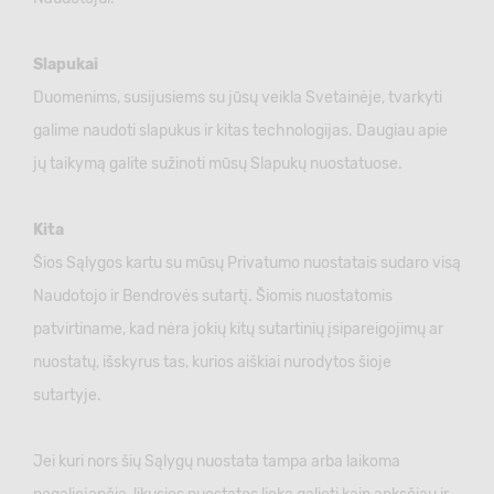
Slapukai
Duomenims, susijusiems su jūsų veikla Svetainėje, tvarkyti
galime naudoti slapukus ir kitas technologijas. Daugiau apie
jų taikymą galite sužinoti mūsų Slapukų nuostatuose.
Kita
Šios Sąlygos kartu su mūsų Privatumo nuostatais sudaro visą
Naudotojo ir Bendrovės sutartį. Šiomis nuostatomis
patvirtiname, kad nėra jokių kitų sutartinių įsipareigojimų ar
nuostatų, išskyrus tas, kurios aiškiai nurodytos šioje
sutartyje.
Jei kuri nors šių Sąlygų nuostata tampa arba laikoma