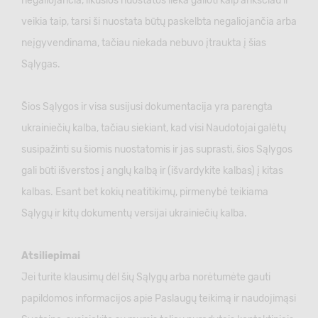
negaliojančia, likusios nuostatos lieka galioti kaip anksčiau ir
veikia taip, tarsi ši nuostata būtų paskelbta negaliojančia arba
neįgyvendinama, tačiau niekada nebuvo įtraukta į šias
Sąlygas.
Šios Sąlygos ir visa susijusi dokumentacija yra parengta
ukrainiečių kalba, tačiau siekiant, kad visi Naudotojai galėtų
susipažinti su šiomis nuostatomis ir jas suprasti, šios Sąlygos
gali būti išverstos į anglų kalbą ir (išvardykite kalbas) į kitas
kalbas. Esant bet kokių neatitikimų, pirmenybė teikiama
Sąlygų ir kitų dokumentų versijai ukrainiečių kalba.
Atsiliepimai
Jei turite klausimų dėl šių Sąlygų arba norėtumėte gauti
papildomos informacijos apie Paslaugų teikimą ir naudojimąsi