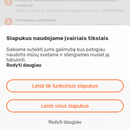
Produktų vadybininkė (darbui su veterinarijos klinikomis ir
veisėjais):
Gražina Janušytė,
grazina.janusyte@kormotech.lt
, +37060890196
Pardavimų vadybininkė:
Viktorija Liekytė,
viktorija.liekyte@kormotech.lt
, +37060153431
Pardavimų vadybininkė:
Slapukus naudojame įvairiais tikslais
Jelena Hoppenienė,
jelena.hoppeniene@kormotech.lt
,
+37060890214
Siekiame suteikti jums galimybę kuo patogiau
naudotis mūsų svetaine ir stengiamės nuolat ją
SLAPUKŲ NUOSTATAI
tobulinti.
PRIVATUMO NUOSTATAI
Rodyti daugiau
NAUDOJIMO SĄLYGOS
Product catalog
Leisti tik funkcinius slapukus
Leisti visus slapukus
Rodyti daugiau