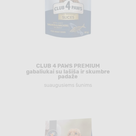
CLUB 4 PAWS PREMIUM
gabaliukai su lašiša ir skumbre
padaže
suaugusiems šunims