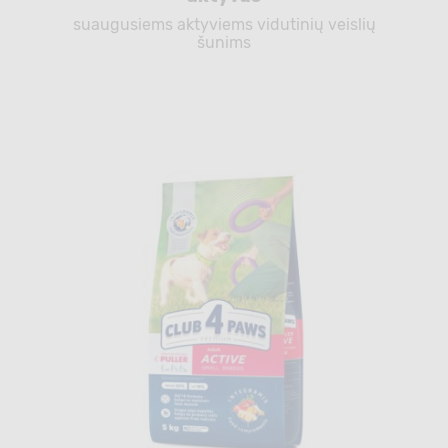
suaugusiems aktyviems vidutinių veislių
šunims