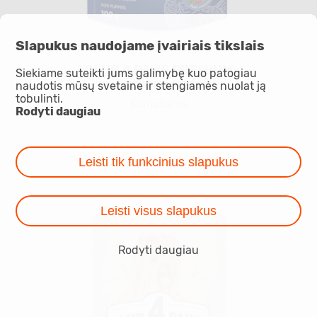
Slapukus naudojame įvairiais tikslais
CLUB 4 PAWS PREMIUM
Siekiame suteikti jums galimybę kuo patogiau
su vištiena padaže
naudotis mūsų svetaine ir stengiamės nuolat ją
tobulinti.
šuniukams
Rodyti daugiau
Leisti tik funkcinius slapukus
Leisti visus slapukus
Rodyti daugiau