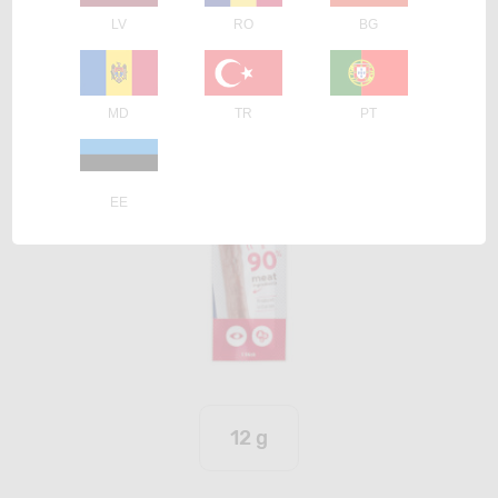
LV
RO
BG
MD
TR
PT
EE
12 g