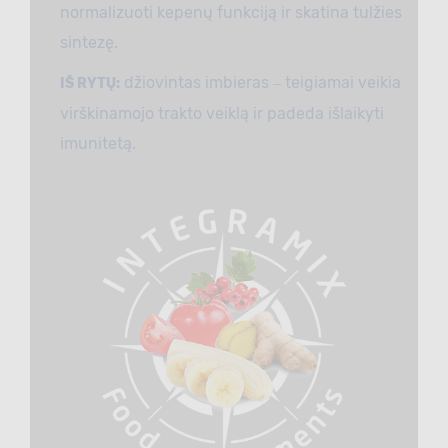
normalizuoti kepenų funkciją ir skatina tulžies
sintezę.
džiovintas imbieras ‒ teigiamai veikia
IŠ RYTŲ:
virškinamojo trakto veiklą ir padeda išlaikyti
imunitetą.