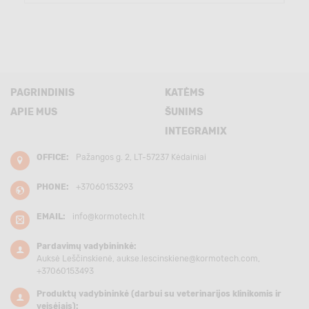
PAGRINDINIS
KATĖMS
APIE MUS
ŠUNIMS
INTEGRAMIX
OFFICE:
Pažangos g. 2, LT-57237 Kėdainiai
PHONE:
+37060153293
EMAIL:
info@kormotech.lt
Pardavimų vadybininkė:
Auksė Leščinskienė,
aukse.lescinskiene@kormotech.com
,
+37060153493
Produktų vadybininkė (darbui su veterinarijos klinikomis ir
veisėjais):