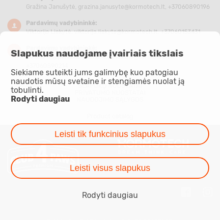
Gražina Janušytė,
grazina.janusyte@kormotech.lt
, +37060890196
Pardavimų vadybininkė:
Viktorija Liekytė,
viktorija.liekyte@kormotech.lt
, +37060153431
Pardavimų vadybininkė:
Slapukus naudojame įvairiais tikslais
Jelena Hoppenienė,
jelena.hoppeniene@kormotech.lt
,
+37060890214
Siekiame suteikti jums galimybę kuo patogiau
naudotis mūsų svetaine ir stengiamės nuolat ją
SLAPUKŲ NUOSTATAI
tobulinti.
PRIVATUMO NUOSTATAI
Rodyti daugiau
NAUDOJIMO SĄLYGOS
Product catalog
Leisti tik funkcinius slapukus
Leisti visus slapukus
Rodyti daugiau