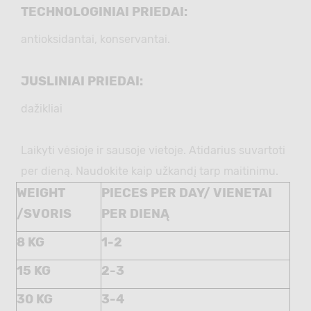
TECHNOLOGINIAI PRIEDAI:
antioksidantai, konservantai.
JUSLINIAI PRIEDAI:
dažikliai
Laikyti vėsioje ir sausoje vietoje. Atidarius suvartoti
per dieną. Naudokite kaip užkandį tarp maitinimu.
WEIGHT
PIECES PER DAY/ VIENETAI
/SVORIS
PER DIENĄ
8 KG
1-2
15 KG
2-3
30 KG
3-4