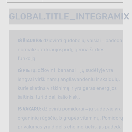
GLOBAL.TITLE_INTEGRAMIX
džiovinti gudobelių vaisiai ‒ padeda
IŠ ŠIAURĖS:
normalizuoti kraujospūdį, gerina širdies
funkciją.
džiovinti bananai ‒ jų sudėtyje yra
IŠ PIETŲ:
lengvai virškinamų angliavandenių ir skaidulų,
kurie skatina virškinimą ir yra geras energijos
šaltinis, turi didelį kalio kiekį.
džiovinti pomidorai ‒ jų sudėtyje yra
IŠ VAKARŲ:
organinių rūgščių, b grupės vitaminų. Pomidorų
privalumas yra didelis cholino kiekis, jis padeda