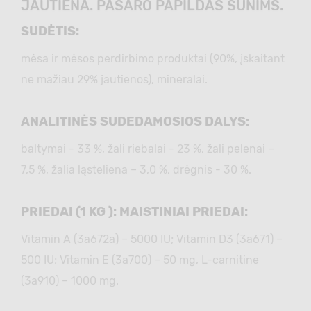
JAUTIENA. PAŠARO PAPILDAS ŠUNIMS.
SUDĖTIS:
mėsa ir mėsos perdirbimo produktai (90%, įskaitant
ne mažiau 29% jautienos), mineralai.
ANALITINĖS SUDEDAMOSIOS DALYS:
baltymai - 33 %, žali riebalai - 23 %, žali pelenai –
7,5 %, žalia ląsteliena – 3,0 %, drėgnis - 30 %.
PRIEDAI (1 KG ): MAISTINIAI PRIEDAI:
Vitamin А (3а672а) – 5000 IU; Vitamin D3 (3а671) –
500 IU; Vitamin Е (3а700) – 50 mg, L-carnitine
(3a910) – 1000 mg.