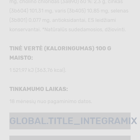
mg, cholino chloridas (3а890) 60 %: 2,3 g, cinkas
(3b604) 101,31 mg, varis (3b405) 10,85 mg, selenas
(3b801) 0,077 mg, antioksidantai, ES leidžiami
konservantai. *Natūralūs sudedamosios, džiovinti.
TINĖ VERTĖ (KALORINGUMAS) 100 G
MAISTO:
1 521,97 kJ (363,76 kcal).
TINKAMUMO LAIKAS:
18 mėnesių nuo pagaminimo datos.
GLOBAL.TITLE_INTEGRAMIX