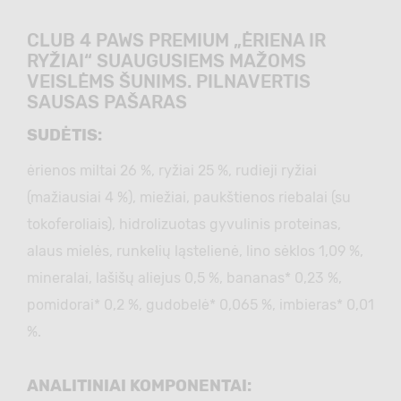
CLUB 4 PAWS PREMIUM „ĖRIENA IR
RYŽIAI“ SUAUGUSIEMS MAŽOMS
VEISLĖMS ŠUNIMS. PILNAVERTIS
SAUSAS PAŠARAS
SUDĖTIS:
ėrienos miltai 26 %, ryžiai 25 %, rudieji ryžiai
(mažiausiai 4 %), miežiai, paukštienos riebalai (su
tokoferoliais), hidrolizuotas gyvulinis proteinas,
alaus mielės, runkelių ląstelienė, lino sėklos 1,09 %,
mineralai, lašišų aliejus 0,5 %, bananas* 0,23 %,
pomidorai* 0,2 %, gudobelė* 0,065 %, imbieras* 0,01
%.
ANALITINIAI KOMPONENTAI: