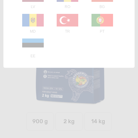
LV
RO
BG
MD
TR
PT
EE
900 g
2 kg
14 kg