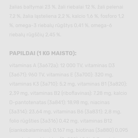
žalias baltymai 23 %, žali riebalai 12 %, žali pelenai
7,2 %, žalia ląsteliena 2,2 %, kalcio 1,6 %, fosforo 1,2
%, omega-3 riebalų rūgštys 0,41 %, omega-6
riebalų rūgščių 2,45 %.
PAPILDAI (1 KG MAISTO):
vitaminas A (3а672а): 12 000 TV, vitaminas D3
(3а671): 960 TV, vitaminas E (3а700): 320 mg,
vitaminas K3 (3а710): 5,2 mg, vitaminas B1 (3а820):
2,39 mg, vitaminas B2 (riboflavinas): 7,28 mg, kalcio
D-pantotenatas (3а841): 18,98 mg, niacinas
(3a314): 23,64 mg, vitaminas B6 (3а831): 2,8 mg,
folio rūgšties (3а316) 0,42 mg, vitaminas B12
(ciankobalaminas): 0,167 mg, biotinas (3а880) 0,095