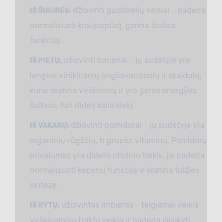
džiovinti gudobelių vaisiai ‒ padeda
IŠ ŠIAURĖS:
normalizuoti kraujospūdį, gerina širdies
funkciją.
džiovinti bananai ‒ jų sudėtyje yra
IŠ PIETŲ:
lengvai virškinamų angliavandenių ir skaidulų,
kurie skatina virškinimą ir yra geras energijos
šaltinis, turi didelį kalio kiekį.
džiovinti pomidorai ‒ jų sudėtyje yra
IŠ VAKARŲ:
organinių rūgščių, b grupės vitaminų. Pomidorų
privalumas yra didelis cholino kiekis, jis padeda
normalizuoti kepenų funkciją ir skatina tulžies
sintezę.
džiovintas imbieras ‒ teigiamai veikia
IŠ RYTŲ:
virškinamojo trakto veiklą ir padeda išlaikyti