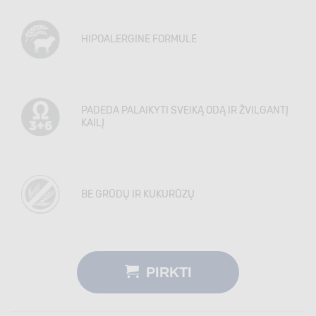
HIPOALERGINĖ FORMULĖ
PADEDA PALAIKYTI SVEIKĄ ODĄ IR ŽVILGANTĮ
KAILĮ
BE GRŪDŲ IR KUKURŪZŲ
PIRKTI