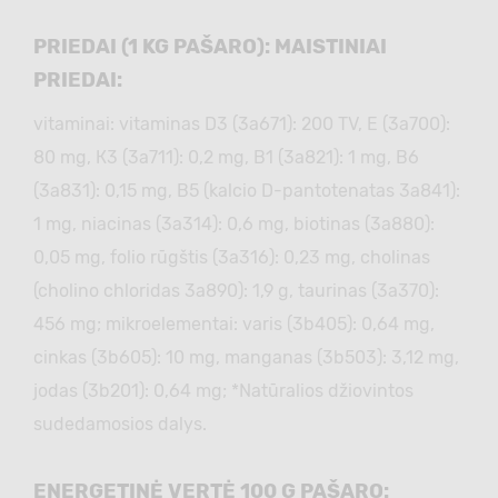
PRIEDAI (1 KG PAŠARO): MAISTINIAI
PRIEDAI:
vitaminai: vitaminas D3 (3а671): 200 TV, Е (3а700):
80 mg, К3 (3а711): 0,2 mg, В1 (3а821): 1 mg, В6
(3а831): 0,15 mg, В5 (kalcio D-pantotenatas 3а841):
1 mg, niacinas (3а314): 0,6 mg, biotinas (3а880):
0,05 mg, folio rūgštis (3а316): 0,23 mg, cholinas
(cholino chloridas 3а890): 1,9 g, taurinas (3а370):
456 mg; mikroelementai: varis (3b405): 0,64 mg,
cinkas (3b605): 10 mg, manganas (3b503): 3,12 mg,
jodas (3b201): 0,64 mg; *Natūralios džiovintos
sudedamosios dalys.
ENERGETINĖ VERTĖ 100 G PAŠARO: