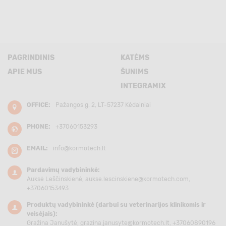
PAGRINDINIS
KATĖMS
APIE MUS
ŠUNIMS
INTEGRAMIX
OFFICE:
Pažangos g. 2, LT-57237 Kėdainiai
PHONE:
+37060153293
EMAIL:
info@kormotech.lt
Pardavimų vadybininkė:
Auksė Leščinskienė,
aukse.lescinskiene@kormotech.com
,
+37060153493
Produktų vadybininkė (darbui su veterinarijos klinikomis ir
veisėjais):
Gražina Janušytė,
grazina.janusyte@kormotech.lt
, +37060890196