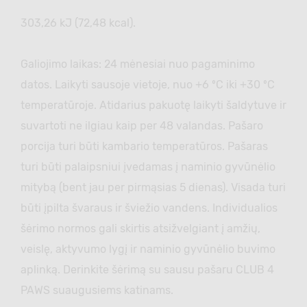
303,26 kJ (72,48 kcal).
Galiojimo laikas: 24 mėnesiai nuo pagaminimo
datos. Laikyti sausoje vietoje, nuo +6 ºC iki +30 ºC
temperatūroje. Atidarius pakuotę laikyti šaldytuve ir
suvartoti ne ilgiau kaip per 48 valandas. Pašaro
porcija turi būti kambario temperatūros. Pašaras
turi būti palaipsniui įvedamas į naminio gyvūnėlio
mitybą (bent jau per pirmąsias 5 dienas). Visada turi
būti įpilta švaraus ir šviežio vandens. Individualios
šėrimo normos gali skirtis atsižvelgiant į amžių,
veislę, aktyvumo lygį ir naminio gyvūnėlio buvimo
aplinką. Derinkite šėrimą su sausu pašaru CLUB 4
PAWS suaugusiems katinams.