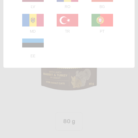
LV
RO
BG
MD
TR
PT
EE
80 g