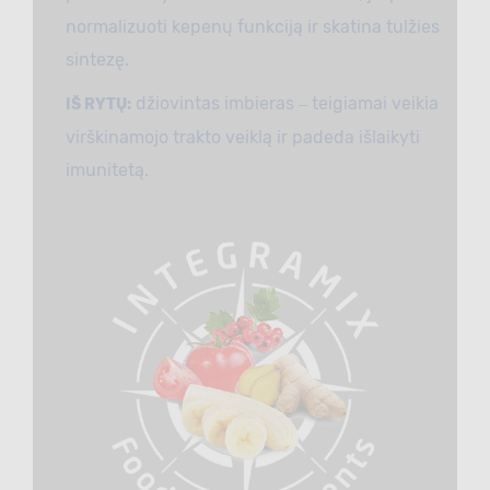
normalizuoti kepenų funkciją ir skatina tulžies
sintezę.
džiovintas imbieras ‒ teigiamai veikia
IŠ RYTŲ:
virškinamojo trakto veiklą ir padeda išlaikyti
imunitetą.