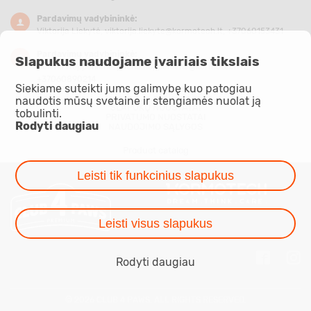
Pardavimų vadybininkė:
Viktorija Liekytė,
viktorija.liekyte@kormotech.lt
, +37060153431
Pardavimų vadybininkė:
Slapukus naudojame įvairiais tikslais
Jelena Hoppenienė,
jelena.hoppeniene@kormotech.lt
,
+37060890214
Siekiame suteikti jums galimybę kuo patogiau
naudotis mūsų svetaine ir stengiamės nuolat ją
SLAPUKŲ NUOSTATAI
tobulinti.
PRIVATUMO NUOSTATAI
Rodyti daugiau
NAUDOJIMO SĄLYGOS
Product catalog
Leisti tik funkcinius slapukus
Leisti visus slapukus
Rodyti daugiau
© 2026 CLUB 4 PAWS. ALL RIGHTS RESERVED.