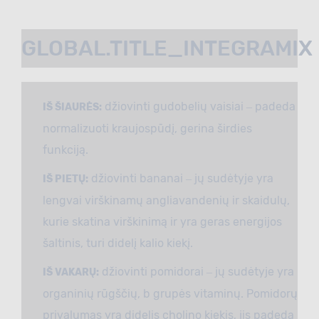
GLOBAL.TITLE_INTEGRAMIX
džiovinti gudobelių vaisiai ‒ padeda
IŠ ŠIAURĖS:
normalizuoti kraujospūdį, gerina širdies
funkciją.
džiovinti bananai ‒ jų sudėtyje yra
IŠ PIETŲ:
lengvai virškinamų angliavandenių ir skaidulų,
kurie skatina virškinimą ir yra geras energijos
šaltinis, turi didelį kalio kiekį.
džiovinti pomidorai ‒ jų sudėtyje yra
IŠ VAKARŲ:
organinių rūgščių, b grupės vitaminų. Pomidorų
privalumas yra didelis cholino kiekis, jis padeda