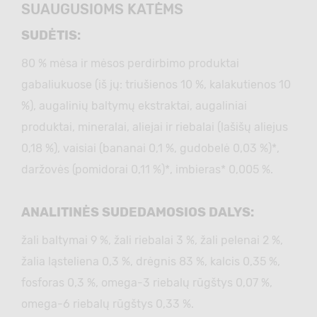
SUAUGUSIOMS KATĖMS
SUDĖTIS:
80 % mėsa ir mėsos perdirbimo produktai
gabaliukuose (iš jų: triušienos 10 %, kalakutienos 10
%), augalinių baltymų ekstraktai, augaliniai
produktai, mineralai, aliejai ir riebalai (lašišų aliejus
0,18 %), vaisiai (bananai 0,1 %, gudobelė 0,03 %)*,
daržovės (pomidorai 0,11 %)*, imbieras* 0,005 %.
ANALITINĖS SUDEDAMOSIOS DALYS:
žali baltymai 9 %, žali riebalai 3 %, žali pelenai 2 %,
žalia ląsteliena 0,3 %, drėgnis 83 %, kalcis 0,35 %,
fosforas 0,3 %, omega-3 riebalų rūgštys 0,07 %,
omega-6 riebalų rūgštys 0,33 %.