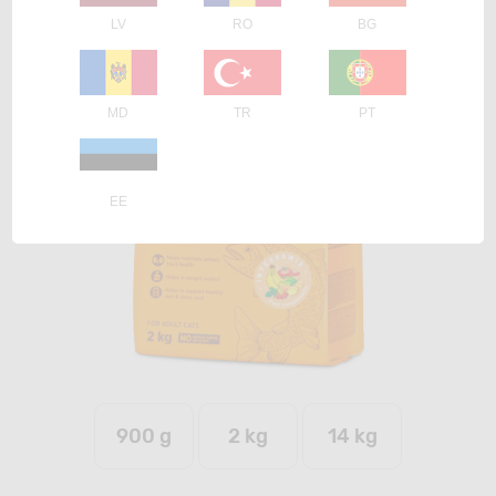
LV
RO
BG
MD
TR
PT
EE
900 g
2 kg
14 kg