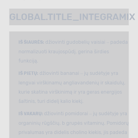
GLOBAL.TITLE_INTEGRAMIX
džiovinti gudobelių vaisiai ‒ padeda
IŠ ŠIAURĖS:
normalizuoti kraujospūdį, gerina širdies
funkciją.
džiovinti bananai ‒ jų sudėtyje yra
IŠ PIETŲ:
lengvai virškinamų angliavandenių ir skaidulų,
kurie skatina virškinimą ir yra geras energijos
šaltinis, turi didelį kalio kiekį.
džiovinti pomidorai ‒ jų sudėtyje yra
IŠ VAKARŲ:
organinių rūgščių, b grupės vitaminų. Pomidorų
privalumas yra didelis cholino kiekis, jis padeda