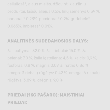
celiuliozė*, alaus mielės, džiovinti kiaušinių
produktai, lašišų aliejus 0,5%, linų sėmenys 0,39 %,
bananai * 0,23%, pomidorai* 0,2%, gudobelė*
0,065%, imbieras* 0,01%.
ANALITINĖS SUDEDAMOSIOS DALYS:
žali baltymai: 32,0 %, žali riebalai: 15,0 %, žali
pelenai: 7,0 %, žalia ląsteliena: 4,5 %, kalcis: 0,9 %,
fosforas: 0,8 %, magnis 0,09 %, natris 0,86 %,
omega-3 riebalų rūgštys: 0,42 %, omega-6 riebalų
rūgštys: 3,89 %, drėgnis: 9,0 %.
PRIEDAI (1KG PAŠARO): MAISTINIAI
PRIEDAI: