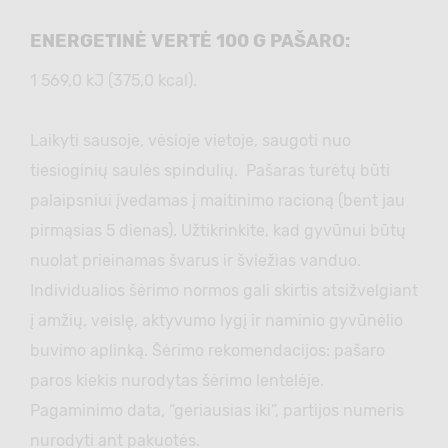
ENERGETINĖ VERTĖ 100 G PAŠARO:
1 569,0 kJ (375,0 kcal).
Laikyti sausoje, vėsioje vietoje, saugoti nuo
tiesioginių saulės spindulių. Pašaras turėtų būti
palaipsniui įvedamas į maitinimo racioną (bent jau
pirmąsias 5 dienas). Užtikrinkite, kad gyvūnui būtų
nuolat prieinamas švarus ir šviežias vanduo.
Individualios šėrimo normos gali skirtis atsižvelgiant
į amžių, veislę, aktyvumo lygį ir naminio gyvūnėlio
buvimo aplinką. Šėrimo rekomendacijos: pašaro
paros kiekis nurodytas šėrimo lentelėje.
Pagaminimo data, “geriausias iki”, partijos numeris
nurodyti ant pakuotės.