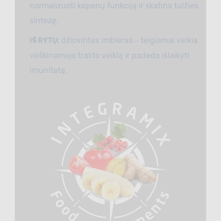
normalizuoti kepenų funkciją ir skatina tulžies
sintezę.
džiovintas imbieras ‒ teigiamai veikia
IŠ RYTŲ:
virškinamojo trakto veiklą ir padeda išlaikyti
imunitetą.