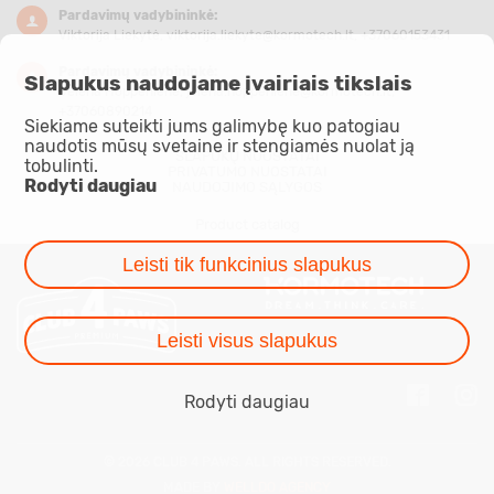
Pardavimų vadybininkė:
Viktorija Liekytė,
viktorija.liekyte@kormotech.lt
, +37060153431
Pardavimų vadybininkė:
Slapukus naudojame įvairiais tikslais
Jelena Hoppenienė,
jelena.hoppeniene@kormotech.lt
,
+37060890214
Siekiame suteikti jums galimybę kuo patogiau
naudotis mūsų svetaine ir stengiamės nuolat ją
SLAPUKŲ NUOSTATAI
tobulinti.
PRIVATUMO NUOSTATAI
Rodyti daugiau
NAUDOJIMO SĄLYGOS
Product catalog
Leisti tik funkcinius slapukus
Leisti visus slapukus
Rodyti daugiau
© 2026 CLUB 4 PAWS. ALL RIGHTS RESERVED.
MADE BY
WELLDO AGENCY