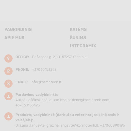
PAGRINDINIS
KATĖMS
APIE MUS
ŠUNIMS
INTEGRAMIX
OFFICE:
Pažangos g. 2, LT-57237 Kėdainiai
PHONE:
+37060153293
EMAIL:
info@kormotech.lt
Pardavimų vadybininkė:
Auksė Leščinskienė,
aukse.lescinskiene@kormotech.com
,
+37060153493
Produktų vadybininkė (darbui su veterinarijos klinikomis ir
veisėjais):
Gražina Janušytė,
grazina.janusyte@kormotech.lt
, +37060890196