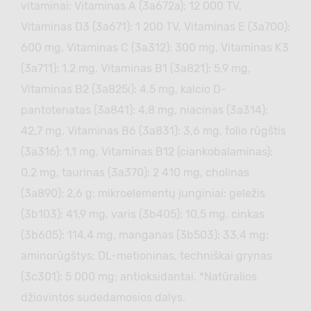
vitaminai: Vitaminas A (3a672a): 12 000 TV,
Vitaminas D3 (3a671): 1 200 TV, Vitaminas E (3a700):
600 mg, Vitaminas C (3а312): 300 mg, Vitaminas K3
(3а711): 1,2 mg, Vitaminas B1 (3a821): 5,9 mg,
Vitaminas B2 (3a825i): 4,5 mg, kalciо D-
pantotenatas (3a841): 4,8 mg, niacinas (3a314):
42,7 mg, Vitaminas B6 (3a831): 3,6 mg, folio rūgštis
(3a316): 1,1 mg, Vitaminas B12 (ciankobalaminas):
0,2 mg, taurinas (3a370): 2 410 mg, cholinas
(3a890): 2,6 g; mikroelementų junginiai: geležis
(3b103): 41,9 mg, varis (3b405): 10,5 mg, cinkas
(3b605): 114,4 mg, manganas (3b503): 33,4 mg;
aminorūgštys: DL-metioninas, techniškai grynas
(3c301): 5 000 mg; antioksidantai. *Natūralios
džiovintos sudedamosios dalys.