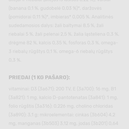
(banana 0,1 %, gudobelė 0,03 %)*, daržovės
(pomidorai 0,11 %)*, imbieras* 0,005 %. Analitinės
sudedamosios dalys: žali baltymai 8,5 %, žali
riebalai 5 %, žali pelenai 2,5 %, žalia ląsteliena 0,3 %,
drėgmė 82 %, kalcis 0,35 %, fosforas 0,3 %, omega-
3 riebalų rūgštys 0,1 %, omega-6 riebalų rūgštys
0,3 %.
PRIEDAI (1 KG PAŠARO):
vitaminai: D3 (3а671): 200 TV, E (3а700): 16 mg, B1
(3а821): 1 mg, kalcio D-pantotenatas (3а841): 1 mg,
folio rūgštis (3а316): 0,226 mg, cholino chloridas
(3а890): 3,1 g; mikroelementai: cinkas (3b604) 4,2
mg, manganas (3b503) 3,12 mg, jodas (3b201) 0,64