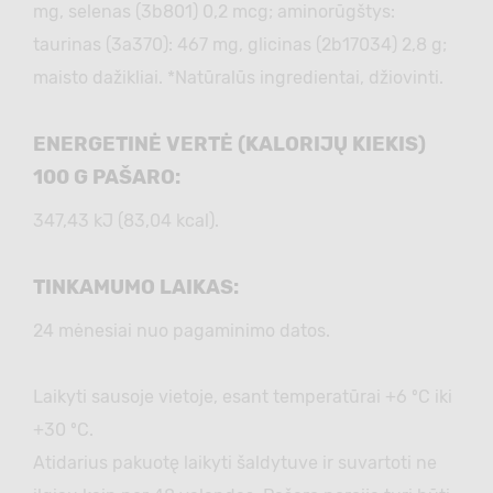
mg, selenas (3b801) 0,2 mcg; aminorūgštys:
taurinas (3а370): 467 mg, glicinas (2b17034) 2,8 g;
maisto dažikliai. *Natūralūs ingredientai, džiovinti.
ENERGETINĖ VERTĖ (KALORIJŲ KIEKIS)
100 G PAŠARO:
347,43 kJ (83,04 kcal).
TINKAMUMO LAIKAS:
24 mėnesiai nuo pagaminimo datos.
Laikyti sausoje vietoje, esant temperatūrai +6 ºC iki
+30 ºC.
Atidarius pakuotę laikyti šaldytuve ir suvartoti ne