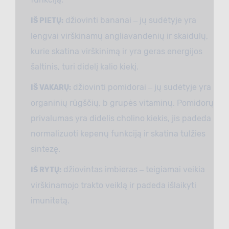
džiovinti bananai ‒ jų sudėtyje yra
IŠ PIETŲ:
lengvai virškinamų angliavandenių ir skaidulų,
kurie skatina virškinimą ir yra geras energijos
šaltinis, turi didelį kalio kiekį.
džiovinti pomidorai ‒ jų sudėtyje yra
IŠ VAKARŲ:
organinių rūgščių, b grupės vitaminų. Pomidorų
privalumas yra didelis cholino kiekis, jis padeda
normalizuoti kepenų funkciją ir skatina tulžies
sintezę.
džiovintas imbieras ‒ teigiamai veikia
IŠ RYTŲ:
virškinamojo trakto veiklą ir padeda išlaikyti
imunitetą.