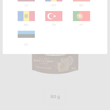
LV
RO
BG
MD
TR
PT
EE
80 g