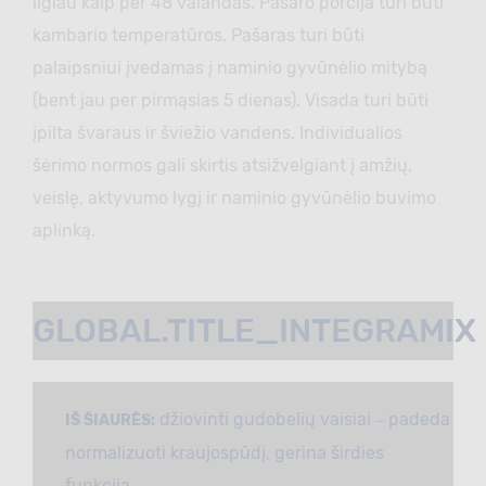
ilgiau kaip per 48 valandas. Pašaro porcija turi būti
kambario temperatūros. Pašaras turi būti
palaipsniui įvedamas į naminio gyvūnėlio mitybą
(bent jau per pirmąsias 5 dienas). Visada turi būti
įpilta švaraus ir šviežio vandens. Individualios
šėrimo normos gali skirtis atsižvelgiant į amžių,
veislę, aktyvumo lygį ir naminio gyvūnėlio buvimo
aplinką.
GLOBAL.TITLE_INTEGRAMIX
džiovinti gudobelių vaisiai ‒ padeda
IŠ ŠIAURĖS:
normalizuoti kraujospūdį, gerina širdies
funkciją.