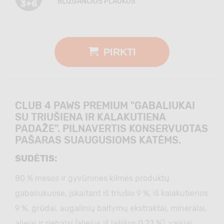
BLIZGANČIUS PLAUKUS
PIRKTI
CLUB 4 PAWS PREMIUM "GABALIUKAI
SU TRIUŠIENA IR KALAKUTIENA
PADAŽE". PILNAVERTIS KONSERVUOTAS
PAŠARAS SUAUGUSIOMS KATĖMS.
SUDĖTIS:
80 % mėsos ir gyvūninės kilmės produktų
gabaliukuose, įskaitant iš triušio 9 %, iš kalakutienos
9 %, grūdai, augalinių baltymų ekstraktai, mineralai,
aliejai ir riebalai (aliejus iš lašišos 0,22 %), vaisiai