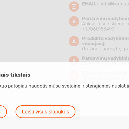
EMAIL:
info@kormote
Pardavimų vadybini
Auksė Leščinskienė,
+37060153493
Produktų vadybininkė
veisėjais):
Gražina Janušytė,
gr
Pardavimų vadybini
Viktorija Liekytė,
vikto
Pardavimų vadybini
ais tikslais
Jelena Hoppenienė,
j
+37060890214
kuo patogiau naudotis mūsų svetaine ir stengiamės nuolat ją
NAUDOJIMO SĄLYGOS
s
Leisti visus slapukus