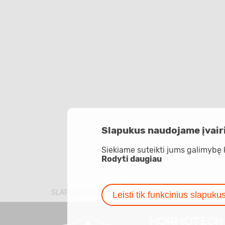
Slapukus naudojame įvairi
Siekiame suteikti jums galimybę 
Rodyti daugiau
SLAPUKŲ NUOSTATAI
PRIVATUMO NUOSTATAI
Leisti tik funkcinius slapuku