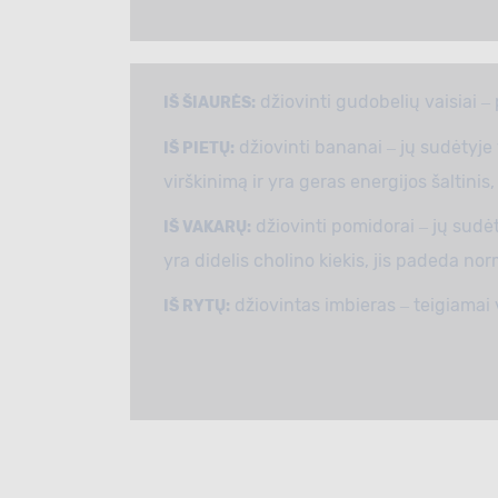
džiovinti gudobelių vaisiai ‒
IŠ ŠIAURĖS:
džiovinti bananai ‒ jų sudėtyje 
IŠ PIETŲ:
virškinimą ir yra geras energijos šaltinis, t
džiovinti pomidorai ‒ jų sudė
IŠ VAKARŲ:
yra didelis cholino kiekis, jis padeda nor
džiovintas imbieras ‒ teigiamai v
IŠ RYTŲ: