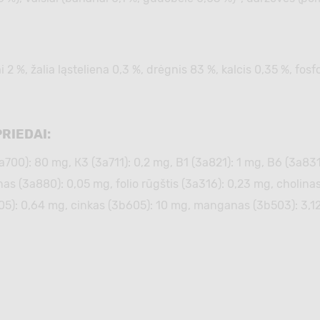
enai 2 %, žalia ląsteliena 0,3 %, drėgnis 83 %, kalcis 0,35 %, f
PRIEDAI:
3а700): 80 mg, К3 (3а711): 0,2 mg, В1 (3а821): 1 mg, В6 (3а83
nas (3а880): 0,05 mg, folio rūgštis (3а316): 0,23 mg, cholinas
05): 0,64 mg, cinkas (3b605): 10 mg, manganas (3b503): 3,12