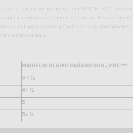
datos. Laikyti sausoje vietoje, nuo +6 ºC iki +30 ºC temperat
šaro porcija turi būti kambario temperatūros. Pašaras turi bū
da turi būti įpilta švaraus ir šviežio vandens. Individualios š
nėlio buvimo aplinką.
MAIŠELIS ŠLAPIO PAŠARO 80G., VNT.***
3 + ½
4+ ½
5
5+ ½