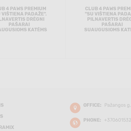
UB 4 PAWS PREMIUM
CLUB 4 PAWS PREM
 VIŠTIENA PADAŽE".
"SU VIŠTIENA PADA
LNAVERTIS DRĖGNI
PILNAVERTIS DRĖ
PAŠARAI
PAŠARAI
AUGUSIOMS KATĖMS
SUAUGUSIOMS KAT
MS
OFFICE:
Pažangos g.
S
PHONE:
+37060153
RAMIX