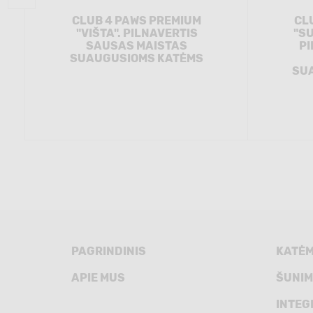
CLUB 4 PAWS PREMIUM
CL
"VIŠTA". PILNAVERTIS
"SU
SAUSAS MAISTAS
PI
SUAUGUSIOMS KATĖMS
SU
PAGRINDINIS
KATĖ
APIE MUS
ŠUNIM
INTEG