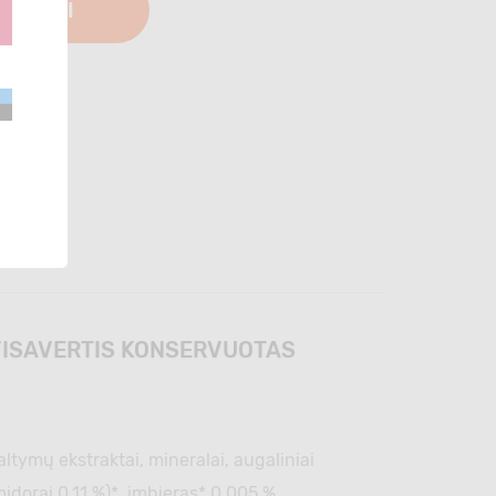
PIRKTI
 VISAVERTIS KONSERVUOTAS
ltymų ekstraktai, mineralai, augaliniai
omidorai 0,11 %)*, imbieras* 0,005 %.