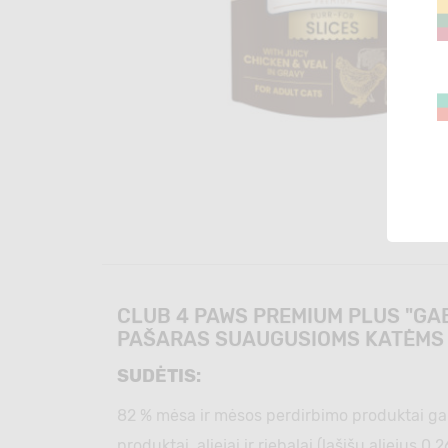
CLUB 4 PAWS PREMIUM PLUS "GAB
PAŠARAS SUAUGUSIOMS KATĖMS
SUDĖTIS:
82 % mėsa ir mėsos perdirbimo produktai gabal
produktai, aliejai ir riebalai (lašišų aliejus 