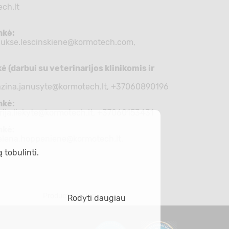
ch.lt
nkė:
aukse.lescinskiene@kormotech.com
,
 (darbui su veterinarijos klinikomis ir
azina.janusyte@kormotech.lt
, +37060890196
nkė:
rija.liekyte@kormotech.lt
, +37060153431
nkė:
elena.hoppeniene@kormotech.lt
,
 tobulinti.
Product catalog
Rodyti daugiau