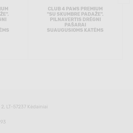
IUM
CLUB 4 PAWS PREMIUM
ŽE".
"SU SKUMBRE PADAŽE".
GNI
PILNAVERTIS DRĖGNI
PAŠARAI
ĖMS
SUAUGUSIOMS KATĖMS
 2, LT-57237 Kėdainiai
293