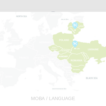
RAMIX
A
PAGRINDINIS
CAT FOOD
CLUB 4 P
80 g
Suaugus
GABALIUKAI SU VIŠTI
МОВА / LANGUAGE