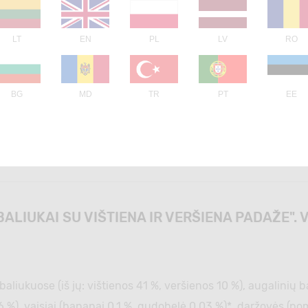
LT
EN
PL
LV
RO
BG
MD
TR
PT
EE
ALIUKAI SU VIŠTIENA IR VERŠIENA PADAŽE".
iukuose (iš jų: vištienos 41 %, veršienos 10 %), augalinių ba
0,26 %), vaisiai (bananai 0,1 %, gudobelė 0,03 %)*, daržovės (p