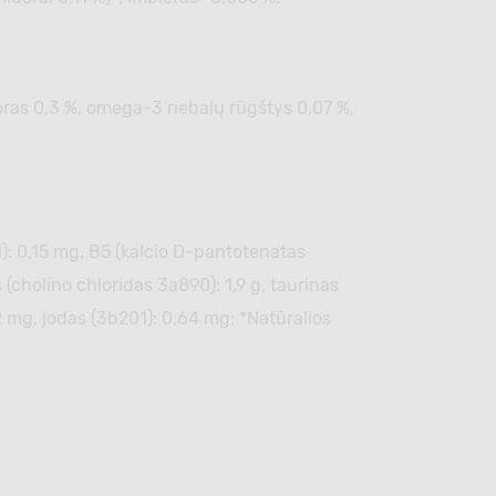
osforas 0,3 %, omega-3 riebalų rūgštys 0,07 %,
1): 0,15 mg, В5 (kalcio D-pantotenatas
 (cholino chloridas 3а890): 1,9 g, taurinas
 mg, jodas (3b201): 0,64 mg; *Natūralios