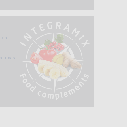
tina
valumas