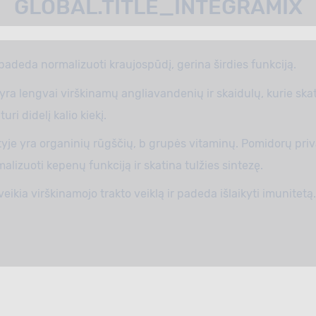
GLOBAL.TITLE_INTEGRAMIX
 padeda normalizuoti kraujospūdį, gerina širdies funkciją.
yra lengvai virškinamų angliavandenių ir skaidulų, kurie ska
uri didelį kalio kiekį.
tyje yra organinių rūgščių, b grupės vitaminų. Pomidorų pri
malizuoti kepenų funkciją ir skatina tulžies sintezę.
eikia virškinamojo trakto veiklą ir padeda išlaikyti imunitetą.