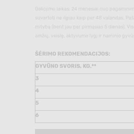
Galiojimo laikas: 24 mėnesiai nuo pagaminimo 
suvartoti ne ilgiau kaip per 48 valandas. Pa
mitybą (bent jau per pirmąsias 5 dienas). Visa
amžių, veislę, aktyvumo lygį ir naminio gyvū
ŠĖRIMO REKOMENDACIJOS:
GYVŪNO SVORIS, KG.**
3
4
5
6