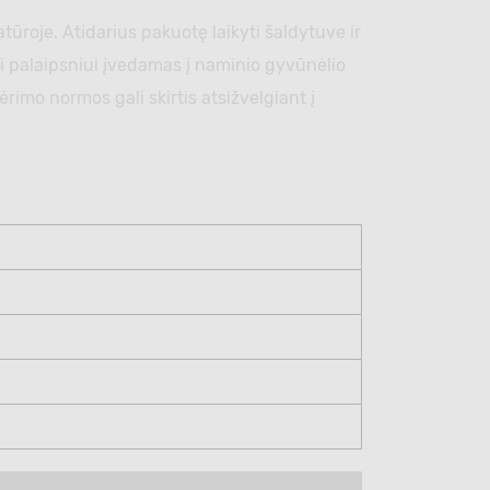
ūroje. Atidarius pakuotę laikyti šaldytuve ir
ti palaipsniui įvedamas į naminio gyvūnėlio
ėrimo normos gali skirtis atsižvelgiant į