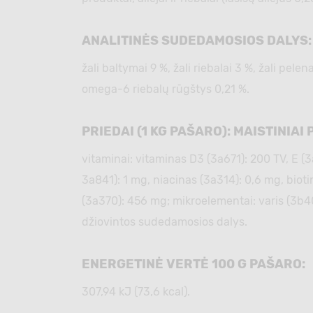
ANALITINĖS SUDEDAMOSIOS DALYS:
žali baltymai 9 %, žali riebalai 3 %, žali pel
omega-6 riebalų rūgštys 0,21 %.
PRIEDAI (1 KG PAŠARO): MAISTINIAI 
vitaminai: vitaminas D3 (3а671): 200 TV, Е (
3а841): 1 mg, niacinas (3а314): 0,6 mg, bioti
(3а370): 456 mg; mikroelementai: varis (3b4
džiovintos sudedamosios dalys.
ENERGETINĖ VERTĖ 100 G PAŠARO:
307,94 kJ (73,6 kcal).