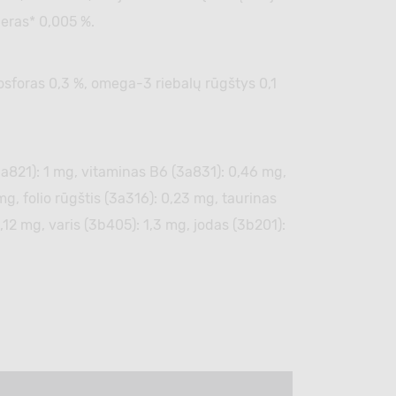
ieras* 0,005 %.
, fosforas 0,3 %, omega-3 riebalų rūgštys 0,1
3а821): 1 mg, vitaminas B6 (3a831): 0,46 mg,
g, folio rūgštis (3а316): 0,23 mg, taurinas
12 mg, varis (3b405): 1,3 mg, jodas (3b201):