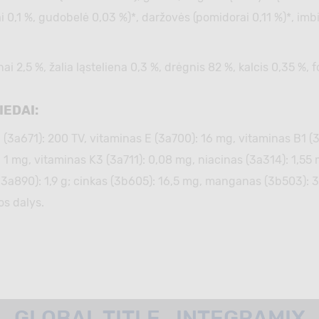
ai 0,1 %, gudobelė 0,03 %)*, daržovės (pomidorai 0,11 %)*, imb
lenai 2,5 %, žalia ląsteliena 0,3 %, drėgnis 82 %, kalcis 0,35 %
IEDAI:
 (3а671): 200 TV, vitaminas Е (3а700): 16 mg, vitaminas В1 (
1 mg, vitaminas K3 (3a711): 0,08 mg, niacinas (3a314): 1,55 m
 3а890): 1,9 g; cinkas (3b605): 16,5 mg, manganas (3b503): 3,
os dalys.
GLOBAL.TITLE_INTEGRAMIX