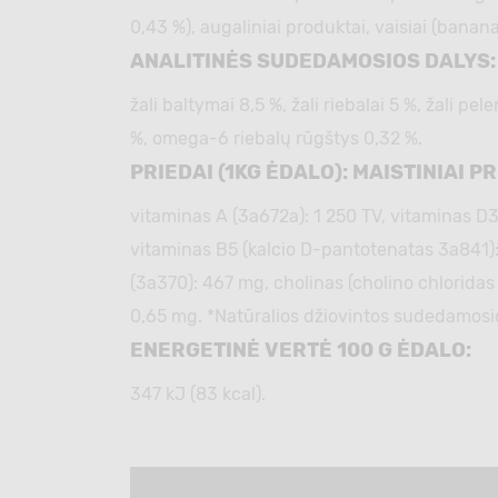
0,43 %), augaliniai produktai, vaisiai (banan
ANALITINĖS SUDEDAMOSIOS DALYS:
žali baltymai 8,5 %, žali riebalai 5 %, žali pe
%, omega-6 riebalų rūgštys 0,32 %.
PRIEDAI (1KG ĖDALO): MAISTINIAI PR
vitaminas A (3а672а): 1 250 TV, vitaminas D3
vitaminas B5 (kalciо D-pantotenatas 3a841): 
(3а370): 467 mg, cholinas (cholino chloridas
0,65 mg. *Natūralios džiovintos sudedamosi
ENERGETINĖ VERTĖ 100 G ĖDALO:
347 kJ (83 kcal).