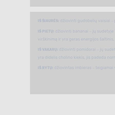
džiovinti gudobelių vaisiai ‒
IŠ ŠIAURĖS:
džiovinti bananai ‒ jų sudėtyje 
IŠ PIETŲ:
virškinimą ir yra geras energijos šaltinis, t
džiovinti pomidorai ‒ jų sudė
IŠ VAKARŲ:
yra didelis cholino kiekis, jis padeda nor
džiovintas imbieras ‒ teigiamai v
IŠ RYTŲ: