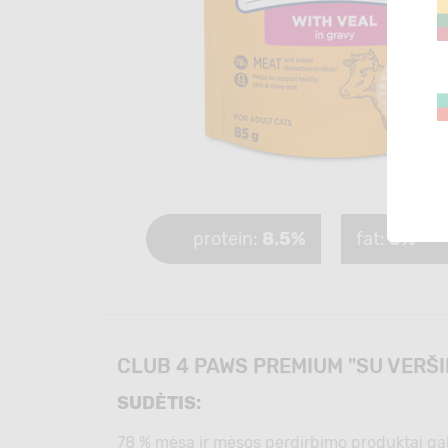
protein:
8.5%
fat:
5%
CLUB 4 PAWS PREMIUM "SU VERŠ
SUDĖTIS:
78 % mėsa ir mėsos perdirbimo produktai gabali