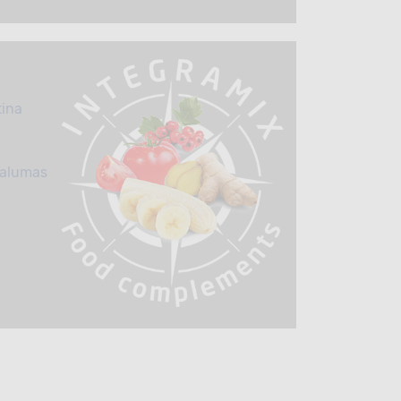
tina
valumas