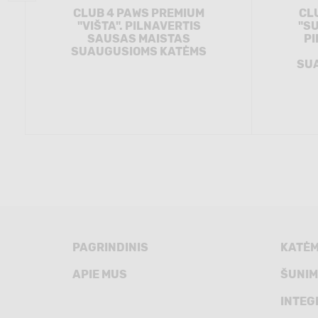
CLUB 4 PAWS PREMIUM
CL
"VIŠTA". PILNAVERTIS
"SU
SAUSAS MAISTAS
PI
SUAUGUSIOMS KATĖMS
SU
PAGRINDINIS
KATĖ
APIE MUS
ŠUNIM
INTEG