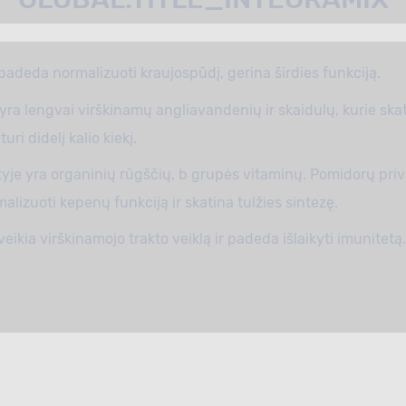
 padeda normalizuoti kraujospūdį, gerina širdies funkciją.
yra lengvai virškinamų angliavandenių ir skaidulų, kurie ska
uri didelį kalio kiekį.
tyje yra organinių rūgščių, b grupės vitaminų. Pomidorų pri
malizuoti kepenų funkciją ir skatina tulžies sintezę.
eikia virškinamojo trakto veiklą ir padeda išlaikyti imunitetą.