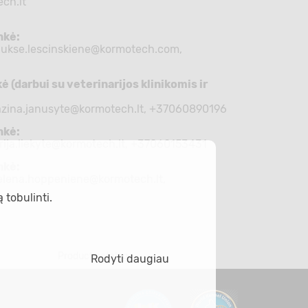
ch.lt
nkė:
aukse.lescinskiene@kormotech.com
,
 (darbui su veterinarijos klinikomis ir
azina.janusyte@kormotech.lt
, +37060890196
nkė:
rija.liekyte@kormotech.lt
, +37060153431
nkė:
elena.hoppeniene@kormotech.lt
,
 tobulinti.
Product catalog
Rodyti daugiau