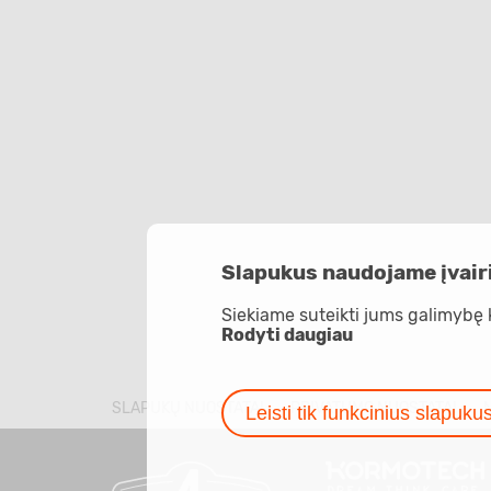
Slapukus naudojame įvairi
Siekiame suteikti jums galimybę 
Rodyti daugiau
SLAPUKŲ NUOSTATAI
PRIVATUMO NUOSTATAI
Leisti tik funkcinius slapuku