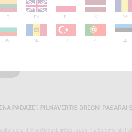
KIEKVIENAME GABALIUKE
LT
EN
PL
LV
RO
BG
MD
TR
PT
EE
IENA PADAŽE". PILNAVERTIS DRĖGNI PAŠARA
ukuose (4 % veršienos), grūdai, augalinių baltymų ekstraktai, 