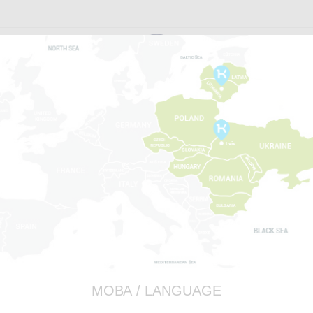
RAMIX
A
PAGRINDINIS
CAT FOOD
CLUB 4 P
85 g
Suaugus
SU VERŠ
МОВА / LANGUAGE
78% MĖSOS PRODUKTŲ