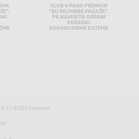
IUM
CLUB 4 PAWS PREMIUM
ŽE".
"SU SKUMBRE PADAŽE".
GNI
PILNAVERTIS DRĖGNI
PAŠARAI
ĖMS
SUAUGUSIOMS KATĖMS
 2, LT-57237 Kėdainiai
293