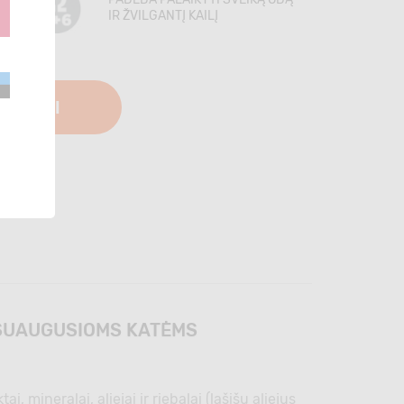
IR ŽVILGANTĮ KAILĮ
PIRKTI
I SUAUGUSIOMS KATĖMS
mineralai, aliejai ir riebalai (lašišų aliejus