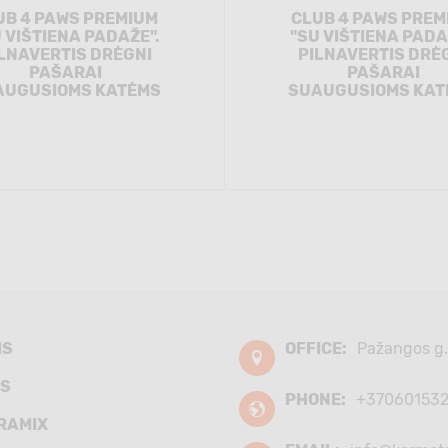
UB 4 PAWS PREMIUM
CLUB 4 PAWS PREM
 VIŠTIENA PADAŽE".
"SU VIŠTIENA PADA
LNAVERTIS DRĖGNI
PILNAVERTIS DRĖ
PAŠARAI
PAŠARAI
AUGUSIOMS KATĖMS
SUAUGUSIOMS KAT
MS
OFFICE:
Pažangos g.
S
PHONE:
+37060153
RAMIX