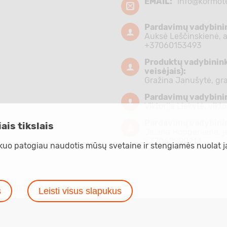
EMAIL:
info@kormote
Pardavimų vadybini
Auksė Leščinskienė,
+37060153493
Produktų vadybininkė
veisėjais):
Gražina Janušytė,
gr
Pardavimų vadybini
Viktorija Liekytė,
vikto
Pardavimų vadybini
ais tikslais
Jelena Hoppenienė,
j
+37060890214
kuo patogiau naudotis mūsų svetaine ir stengiamės nuolat ją
NAUDOJIMO SĄLYGOS
s
Leisti visus slapukus